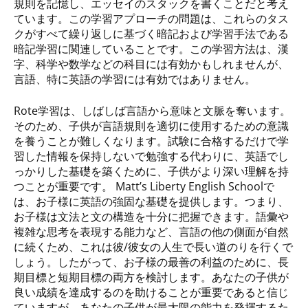
規則を記憶し、エッセイのスタックを書くことだと考え
ています。この学習アプローチの問題は、これらのタス
クがすべて繰り返しに基づく暗記および学習手法である
暗記学習に関連していることです。この学習方法は、漢
字、科学や数学などの科目には有効かもしれませんが、
言語、特に英語の学習には有効ではありません。
Rote学習は、しばしば言語から意味と文脈を奪います。
そのため、子供が言語規則を適切に使用するための意識
を養うことが難しくなります。試験に合格するだけで学
習した情報を保持しないで勉強する代わりに、英語でし
っかりした基礎を築くために、子供がより深い理解を持
つことが重要です。 Matt’s Liberty English Schoolで
は、お子様に英語の強固な基礎を提供します。つまり、
お子様は文法と文の構造を十分に把握できます。語彙や
複雑な思考を表現する能力など、言語の他の側面が自然
に続くため、これは彼/彼女の人生で長い道のりを行くで
しょう。したがって、お子様の最善の利益のために、長
期目標と短期目標の両方を検討します。あなたの子供が
良い成績を達成するのを助けることが重要であると信じ
ていますが、あなたの子供が最大限の能力を発揮するた